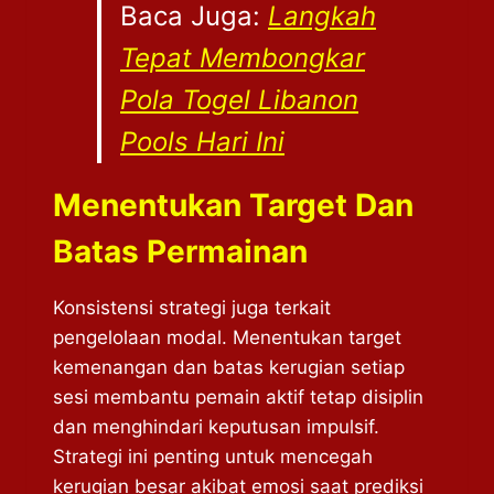
Baca Juga:
Langkah
Tepat Membongkar
Pola Togel Libanon
Pools Hari Ini
Menentukan Target Dan
Batas Permainan
Konsistensi strategi juga terkait
pengelolaan modal. Menentukan target
kemenangan dan batas kerugian setiap
sesi membantu pemain aktif tetap disiplin
dan menghindari keputusan impulsif.
Strategi ini penting untuk mencegah
kerugian besar akibat emosi saat prediksi