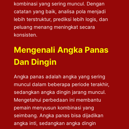
kombinasi yang sering muncul. Dengan
catatan yang baik, analisa pola menjadi
lebih terstruktur, prediksi lebih logis, dan
peluang menang meningkat secara
konsisten.
Mengenali Angka Panas
Dan Dingin
Angka panas adalah angka yang sering
muncul dalam beberapa periode terakhir,
sedangkan angka dingin jarang muncul.
Mengetahui perbedaan ini membantu
pemain menyusun kombinasi yang
seimbang. Angka panas bisa dijadikan
angka inti, sedangkan angka dingin