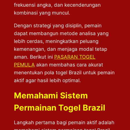
frekuensi angka, dan kecenderungan
kombinasi yang muncul.
Dengan strategi yang disiplin, pemain
dapat membangun metode analisa yang
lebih cerdas, meningkatkan peluang
kemenangan, dan menjaga modal tetap
aman. Berikut ini
PASARAN TOGEL
PEMULA
akan membahas cara akurat
menentukan pola togel Brazil untuk pemain
aktif agar hasil lebih optimal.
Memahami Sistem
Permainan Togel Brazil
Langkah pertama bagi pemain aktif adalah