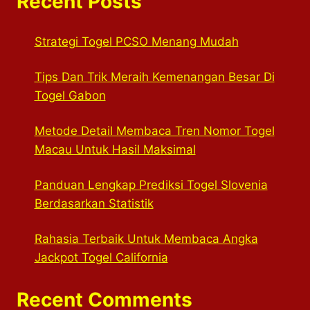
Recent Posts
Strategi Togel PCSO Menang Mudah
Tips Dan Trik Meraih Kemenangan Besar Di
Togel Gabon
Metode Detail Membaca Tren Nomor Togel
Macau Untuk Hasil Maksimal
Panduan Lengkap Prediksi Togel Slovenia
Berdasarkan Statistik
Rahasia Terbaik Untuk Membaca Angka
Jackpot Togel California
Recent Comments