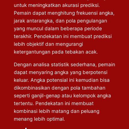
untuk meningkatkan akurasi prediksi.
Pemain dapat menghitung frekuensi angka,
jarak antarangka, dan pola pengulangan
yang muncul dalam beberapa periode
terakhir. Pendekatan ini membuat prediksi
lebih objektif dan mengurangi
ketergantungan pada tebakan acak.
Dengan analisa statistik sederhana, pemain
dapat menyaring angka yang berpotensi
keluar. Angka potensial ini kemudian bisa
dikombinasikan dengan pola tambahan
seperti ganjil-genap atau kelompok angka
tertentu. Pendekatan ini membuat
kombinasi lebih matang dan peluang
menang lebih optimal.