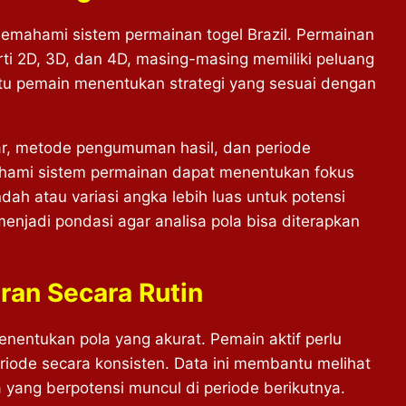
emahami sistem permainan togel Brazil. Permainan
rti 2D, 3D, dan 4D, masing-masing memiliki peluang
u pemain menentukan strategi yang sesuai dengan
uar, metode pengumuman hasil, dan periode
hami sistem permainan dapat menentukan fokus
dah atau variasi angka lebih luas untuk potensi
njadi pondasi agar analisa pola bisa diterapkan
an Secara Rutin
nentukan pola yang akurat. Pemain aktif perlu
periode secara konsisten. Data ini membantu melihat
 yang berpotensi muncul di periode berikutnya.