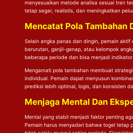
menyesuaikan metode analisa sesuai tren ter
tetap segar, realistis, dan meningkatkan pel
Mencatat Pola Tambahan 
Selain angka panas dan dingin, pemain aktif
berurutan, ganjil-genap, atau kelompok angka
beberapa periode dan bisa menjadi indikato
Mengamati pola tambahan membuat strategi 
individual. Pemain dapat menyusun kombinasi 
prediksi lebih optimal, logis, dan konsisten d
Menjaga Mental Dan Ekspek
Mental yang stabil menjadi faktor penting ag
Pemain harus menyadari bahwa togel tetap 
tidak selalu muncul setiap periode. Ekspekt