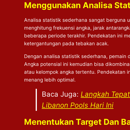
Menggunakan Analisa Stat
Analisa statistik sederhana sangat berguna 
menghitung frekuensi angka, jarak antarang
beberapa periode terakhir. Pendekatan ini m
ketergantungan pada tebakan acak.
Dengan analisa statistik sederhana, pemain 
Angka potensial ini kemudian bisa dikombin
atau kelompok angka tertentu. Pendekatan i
menang lebih optimal.
Baca Juga:
Langkah Tepat
Libanon Pools Hari Ini
Menentukan Target Dan B