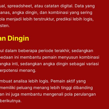
al, spreadsheet, atau catatan digital. Data yang
nas, angka dingin, dan kombinasi yang sering
 menjadi lebih terstruktur, prediksi lebih logis,
sten.
n Dingin
ul dalam beberapa periode terakhir, sedangkan
rbedaan ini membantu pemain menyusun kombinasi
ngka inti, sedangkan angka dingin sebagai variasi
berpotensi menang.
at analisa lebih logis. Pemain aktif yang
memiliki peluang menang lebih tinggi dibanding
an ini juga membantu mengenali pola perulangan
berikutnya.