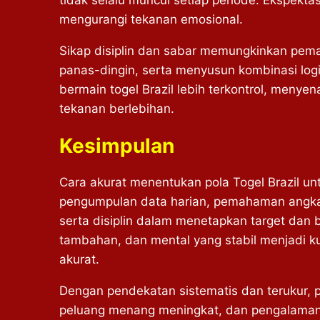
mengurangi tekanan emosional.
Sikap disiplin dan sabar memungkinkan pema
panas-dingin, serta menyusun kombinasi lo
bermain togel Brazil lebih terkontrol, meny
tekanan berlebihan.
Kesimpulan
Cara akurat menentukan pola Togel Brazil u
pengumpulan data harian, pemahaman angka p
serta disiplin dalam menetapkan target dan 
tambahan, dan mental yang stabil menjadi ku
akurat.
Dengan pendekatan sistematis dan terukur, 
peluang menang meningkat, dan pengalama