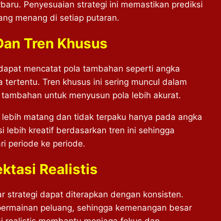
baru. Penyesuaian strategi ini memastikan prediksi
uang menang di setiap putaran.
Dan Tren Khusus
 dapat mencatat pola tambahan seperti angka
 tertentu. Tren khusus ini sering muncul dalam
r tambahan untuk menyusun pola lebih akurat.
lebih matang dan tidak terpaku hanya pada angka
lebih kreatif berdasarkan tren ini sehingga
ari periode ke periode.
tasi Realistis
ar strategi dapat diterapkan dengan konsisten.
permainan peluang, sehingga kemenangan besar
asi realistis membantu menjaga fokus dan