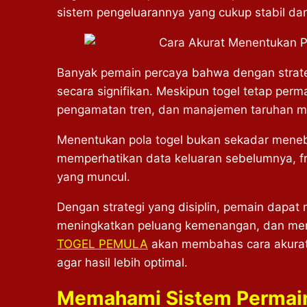
sistem pengeluarannya yang cukup stabil dan 
Banyak pemain percaya bahwa dengan strate
secara signifikan. Meskipun togel tetap perm
pengamatan tren, dan manajemen taruhan mem
Menentukan pola togel bukan sekadar meneb
memperhatikan data keluaran sebelumnya, f
yang muncul.
Dengan strategi yang disiplin, pemain dapa
meningkatkan peluang kemenangan, dan menj
TOGEL PEMULA
akan membahas cara akurat m
agar hasil lebih optimal.
Memahami Sistem Permaina