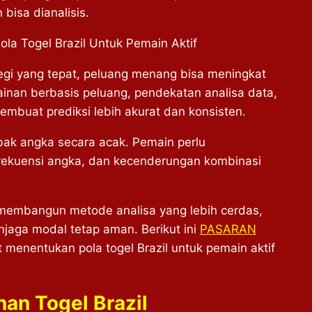
bisa dianalisis.
gi yang tepat, peluang menang bisa meningkat
ainan berbasis peluang, pendekatan analisa data,
buat prediksi lebih akurat dan konsisten.
ak angka secara acak. Pemain perlu
rekuensi angka, dan kecenderungan kombinasi
t membangun metode analisa yang lebih cerdas,
aga modal tetap aman. Berikut ini
PASARAN
enentukan pola togel Brazil untuk pemain aktif
n Togel Brazil