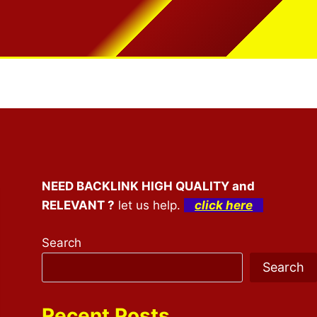
NEED BACKLINK HIGH QUALITY and
RELEVANT ?
let us help.
click here
Search
Search
Recent Posts