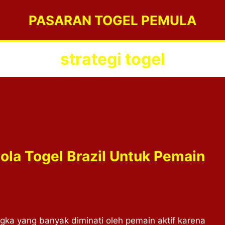
PASARAN TOGEL PEMULA
strategi togel
la Togel Brazil Untuk Pemain
ngka yang banyak diminati oleh pemain aktif karena