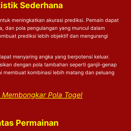
istik Sederhana
untuk meningkatkan akurasi prediksi. Pemain dapat
ka, dan pola pengulangan yang muncul dalam
embuat prediksi lebih objektif dan mengurangi
dapat menyaring angka yang berpotensi keluar.
asikan dengan pola tambahan seperti ganjil-genap
ni membuat kombinasi lebih matang dan peluang
 Membongkar Pola Togel
atas Permainan