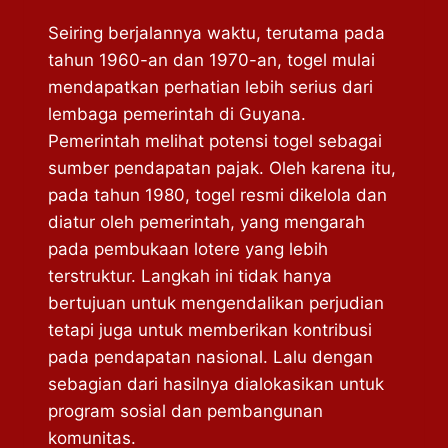
Seiring berjalannya waktu, terutama pada
tahun 1960-an dan 1970-an, togel mulai
mendapatkan perhatian lebih serius dari
lembaga pemerintah di Guyana.
Pemerintah melihat potensi togel sebagai
sumber pendapatan pajak. Oleh karena itu,
pada tahun 1980, togel resmi dikelola dan
diatur oleh pemerintah, yang mengarah
pada pembukaan lotere yang lebih
terstruktur. Langkah ini tidak hanya
bertujuan untuk mengendalikan perjudian
tetapi juga untuk memberikan kontribusi
pada pendapatan nasional. Lalu dengan
sebagian dari hasilnya dialokasikan untuk
program sosial dan pembangunan
komunitas.