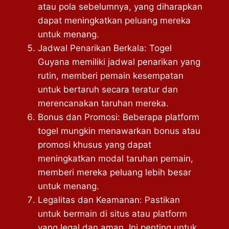
atau pola sebelumnya, yang diharapkan
dapat meningkatkan peluang mereka
untuk menang.
Jadwal Penarikan Berkala: Togel
Guyana memiliki jadwal penarikan yang
rutin, memberi pemain kesempatan
untuk bertaruh secara teratur dan
merencanakan taruhan mereka.
Bonus dan Promosi: Beberapa platform
togel mungkin menawarkan bonus atau
promosi khusus yang dapat
meningkatkan modal taruhan pemain,
memberi mereka peluang lebih besar
untuk menang.
Legalitas dan Keamanan: Pastikan
untuk bermain di situs atau platform
yang legal dan aman. Ini penting untuk