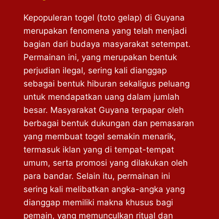
Kepopuleran togel (toto gelap) di Guyana
merupakan fenomena yang telah menjadi
bagian dari budaya masyarakat setempat.
Permainan ini, yang merupakan bentuk
perjudian ilegal, sering kali dianggap
sebagai bentuk hiburan sekaligus peluang
untuk mendapatkan uang dalam jumlah
besar. Masyarakat Guyana terpapar oleh
berbagai bentuk dukungan dan pemasaran
yang membuat togel semakin menarik,
termasuk iklan yang di tempat-tempat
umum, serta promosi yang dilakukan oleh
para bandar. Selain itu, permainan ini
sering kali melibatkan angka-angka yang
dianggap memiliki makna khusus bagi
pemain, yang memunculkan ritual dan