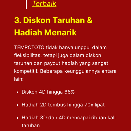
Terbaik
3. Diskon Taruhan &
Hadiah Menarik
TEMPOTOTO tidak hanya unggul dalam
fleksibilitas, tetapi juga dalam diskon
taruhan dan payout hadiah yang sangat
kompetitif. Beberapa keunggulannya antara
lain:
Diskon 4D hingga 66%
Hadiah 2D tembus hingga 70x lipat
Hadiah 3D dan 4D mencapai ribuan kali
taruhan