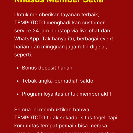
Untuk memberikan layanan terbaik,
TEMPOTOTO menghadirkan customer
service 24 jam nonstop via live chat dan
WhatsApp. Tak hanya itu, berbagai event
harian dan mingguan juga rutin digelar,
seperti:
Bonus deposit harian
Tebak angka berhadiah saldo
Program loyalitas untuk member aktif
Semua ini membuktikan bahwa
TEMPOTOTO tidak sekadar situs togel, tapi
komunitas tempat pemain bisa merasa