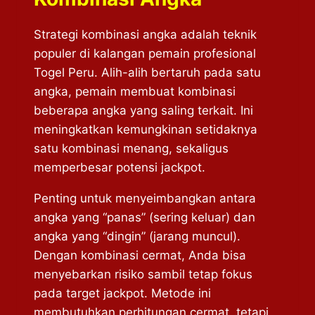
Strategi kombinasi angka adalah teknik
populer di kalangan pemain profesional
Togel Peru. Alih-alih bertaruh pada satu
angka, pemain membuat kombinasi
beberapa angka yang saling terkait. Ini
meningkatkan kemungkinan setidaknya
satu kombinasi menang, sekaligus
memperbesar potensi jackpot.
Penting untuk menyeimbangkan antara
angka yang “panas” (sering keluar) dan
angka yang “dingin” (jarang muncul).
Dengan kombinasi cermat, Anda bisa
menyebarkan risiko sambil tetap fokus
pada target jackpot. Metode ini
membutuhkan perhitungan cermat, tetapi