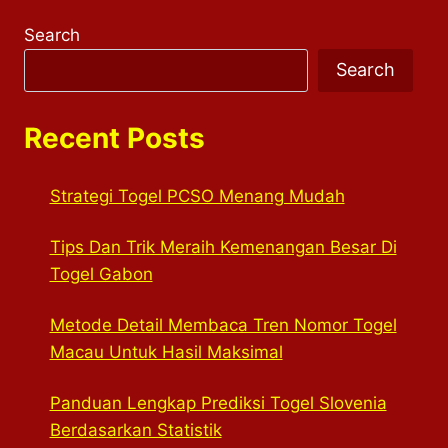
Search
Search
Recent Posts
Strategi Togel PCSO Menang Mudah
Tips Dan Trik Meraih Kemenangan Besar Di
Togel Gabon
Metode Detail Membaca Tren Nomor Togel
Macau Untuk Hasil Maksimal
Panduan Lengkap Prediksi Togel Slovenia
Berdasarkan Statistik