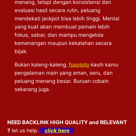
menang, tetapi dengan konsistensi dan
evaluasi hasil secara rutin, peluang
mendekati jackpot bisa lebih tinggi. Mental
yang kuat akan membuat pemain lebih
fokus, sabar, dan mampu mengelola
kemenangan maupun kekalahan secara
bijak.
Bukan kaleng-kaleng,
fusototo
kasih kamu
pengalaman main yang aman, seru, dan
peluang menang besar. Buruan cobain
sekarang juga.
NEED BACKLINK HIGH QUALITY and RELEVANT
?
let us help.
click here