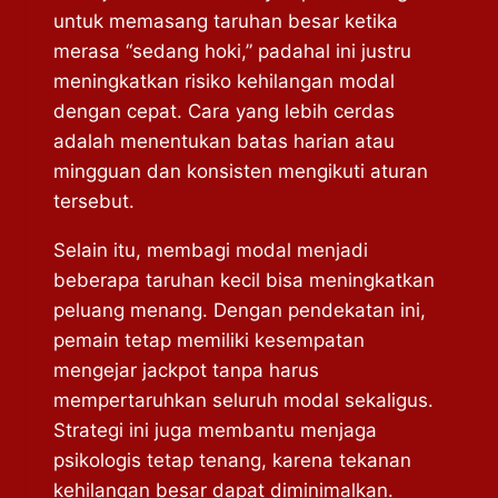
untuk memasang taruhan besar ketika
merasa “sedang hoki,” padahal ini justru
meningkatkan risiko kehilangan modal
dengan cepat. Cara yang lebih cerdas
adalah menentukan batas harian atau
mingguan dan konsisten mengikuti aturan
tersebut.
Selain itu, membagi modal menjadi
beberapa taruhan kecil bisa meningkatkan
peluang menang. Dengan pendekatan ini,
pemain tetap memiliki kesempatan
mengejar jackpot tanpa harus
mempertaruhkan seluruh modal sekaligus.
Strategi ini juga membantu menjaga
psikologis tetap tenang, karena tekanan
kehilangan besar dapat diminimalkan.