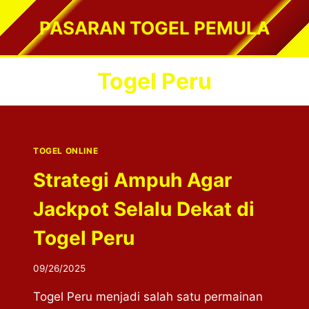
Skip
PASARAN TOGEL PEMULA
to
content
Togel Peru
TOGEL ONLINE
Strategi Ampuh Agar
Jackpot Selalu Dekat di
Togel Peru
09/26/2025
Togel Peru menjadi salah satu permainan